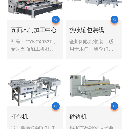
五面木门加工中心
热收缩包装线
型号：CYNC4932T，
全封闭收缩包装，适
专为五面加工板材而
用于木门、铝塑门
开发的多功能复合加
窗、家具等塑料包
工中心，可一次性完
装。
成板材五面锣铣加
工，包括门锁、合
页、猫眼孔、闭门
器、隔音槽、防撞
条。
打包机
砂边机
当工件输送到顶升打
根据产品砂光技术要