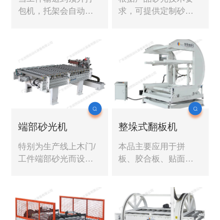
包机，托架会自动顶
求，可提供定制砂边
升起来，方便工人打
机。 砂头、砂架，砂
包。当打包完成后，
带配置，根据客户加
工人按一下启动键，
工要求配备。
托架会降下来，而板
材会通过输送皮带输
送到下一个工位。
端部砂光机
整垛式翻板机
特别为生产线上木门/
本品主要应用于拼
工件端部砂光而设计
板、胶合板、贴面
的定制砂光机。
板、刨花板等生产过
程中，对各类板材在0
～180度范围内任意翻
转停留。