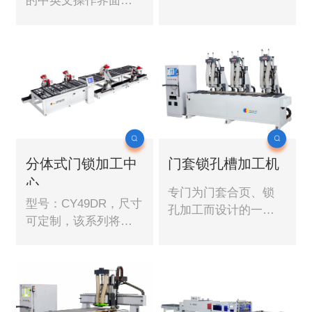
的中英文操作界面，
度，即可高效自动裁
常用加工图形模块
切门套和其他需要定
化，易学易懂。快捷
长裁切的板材。 伺服
强大的加工路径算
定位+PLC控制，精
法，支持二维条码扫
准，高效！
描调用程序，支持连
线、单机使用，支持
优化软件对接。 门锁
与合页加工可同时进
行，效率翻倍。
分体式门锁加工中
门套锁孔槽加工机
心
专门为门套合页、锁
型号：CY49DR，尺寸
孔加工而设计的一款
可定制，该系列将门
设备，采用通过式结
锁孔、拉手孔、合页
构，可实现自动进出
分开加工，提供加工
料。
速度。可以根据加工
需求，只加工部分工
序，灵活配套。