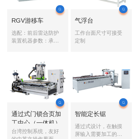
懂，快捷强大的加工
路径算法，确保加工
尺寸精准。
RGV游移车
气浮台
选配：前后雷达防护
工作台面尺寸可接受
装置机器参数：承
定制
重：2000kgs采用超级
电容，防止掉电。
RGV 游移车专用平移
动力地辊
通过式门锁合页加
智能定长锯
工中心（一体机）
通过式设计，在触摸
台湾控制系统，友好
屏输入需要加工的长