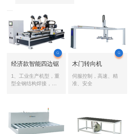
加工材料长度：
1800~2500mm加工材
料宽度：400~1000mm
材料最大加工厚度：
60mm
工作台面：通过
式真空台面加上压紧
装置X,Y 轴最高移动速
度：50m/min锯切移动
经济款智能四边锯
木门转向机
速度：5~15m/min
主锯轴电机功
1、工业生产机型，重
伺服控制，高速、精
率：7.5KW*4副锯轴电
型全钢结构焊接，并
准、安全
机功率：1.5KW*4主锯
经材料应力分析及回
转速：6000r/min副锯
火矢效处理，坚固不
转速：9000r/min高压
变形。 2、人机对话控
风机功率：3KW主锯
制系统，友好的中英
片规格：ø40*
文操作界面，加工尺
寸模块化，易学易